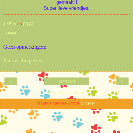
gemaakt !
Super lieve vriendjes.
juf Eva
op
09:42
Delen
Geen opmerkingen:
Een reactie posten
‹
›
Homepage
Internetversie tonen
Mogelijk gemaakt door
Blogger
.