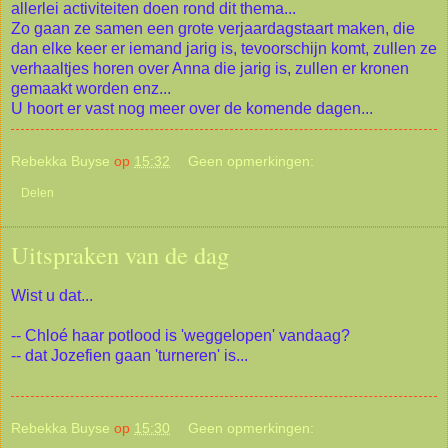
allerlei activiteiten doen rond dit thema...
Zo gaan ze samen een grote verjaardagstaart maken, die
dan elke keer er iemand jarig is, tevoorschijn komt, zullen ze
verhaaltjes horen over Anna die jarig is, zullen er kronen
gemaakt worden enz...
U hoort er vast nog meer over de komende dagen...
Rebekka Buyse
op
15:32
Geen opmerkingen:
Delen
Uitspraken van de dag
Wist u dat...
-- Chloé haar potlood is 'weggelopen' vandaag?
-- dat Jozefien gaan 'turneren' is...
Rebekka Buyse
op
15:30
Geen opmerkingen: