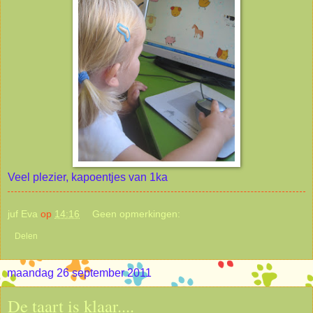
Veel plezier, kapoentjes van 1ka
juf Eva
op
14:16
Geen opmerkingen:
Delen
maandag 26 september 2011
De taart is klaar....