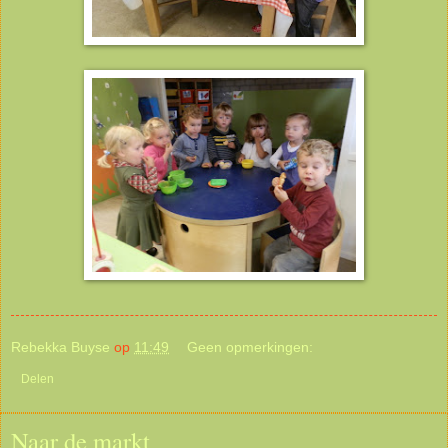
Rebekka Buyse
op
11:49
Geen opmerkingen:
Delen
Naar de markt