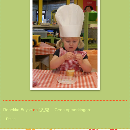
Rebekka Buyse
op
18:58
Geen opmerkingen:
Delen