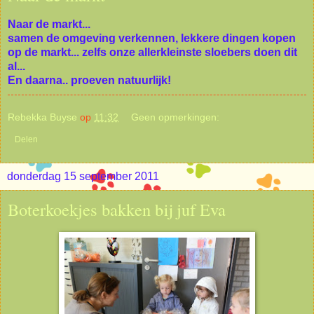
Naar de markt...
samen de omgeving verkennen, lekkere dingen kopen
op de markt... zelfs onze allerkleinste sloebers doen dit
al...
En daarna.. proeven natuurlijk!
Rebekka Buyse
op
11:32
Geen opmerkingen:
Delen
donderdag 15 september 2011
Boterkoekjes bakken bij juf Eva