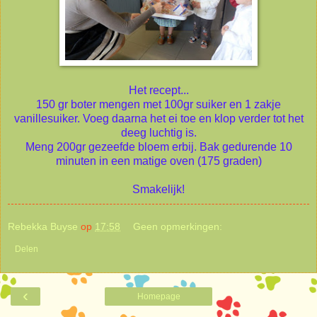
Het recept...
150 gr boter mengen met 100gr suiker en 1 zakje
vanillesuiker. Voeg daarna het ei toe en klop verder tot het
deeg luchtig is.
Meng 200gr gezeefde bloem erbij. Bak gedurende 10
minuten in een matige oven (175 graden)
Smakelijk!
Rebekka Buyse
op
17:58
Geen opmerkingen:
Delen
‹
Homepage