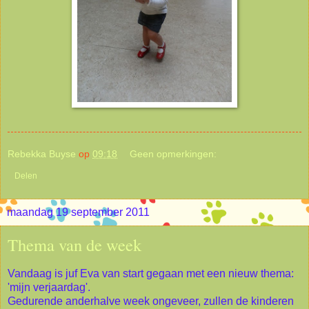
Rebekka Buyse
op
09:18
Geen opmerkingen:
Delen
maandag 19 september 2011
Thema van de week
Vandaag is juf Eva van start gegaan met een nieuw thema:
'mijn verjaardag'.
Gedurende anderhalve week ongeveer, zullen de kinderen