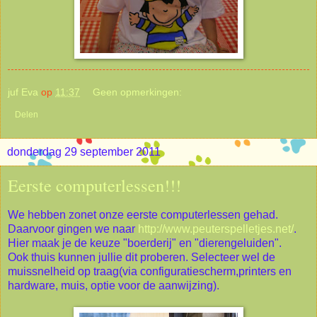
juf Eva
op
11:37
Geen opmerkingen:
Delen
donderdag 29 september 2011
Eerste computerlessen!!!
We hebben zonet onze eerste computerlessen gehad.
Daarvoor gingen we naar
http://www.peuterspelletjes.net/
.
Hier maak je de keuze "boerderij" en "dierengeluiden".
Ook thuis kunnen jullie dit proberen. Selecteer wel de
muissnelheid op traag(via configuratiescherm,printers en
hardware, muis, optie voor de aanwijzing).