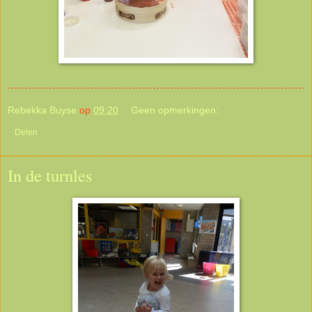
Rebekka Buyse
op
09:20
Geen opmerkingen:
Delen
In de turnles