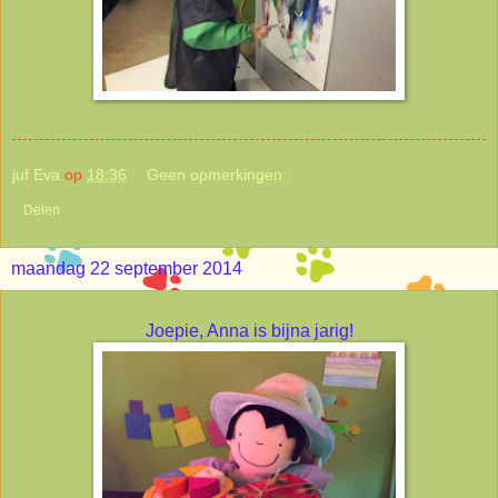
juf Eva
op
18:36
Geen opmerkingen:
Delen
maandag 22 september 2014
Joepie, Anna is bijna jarig!