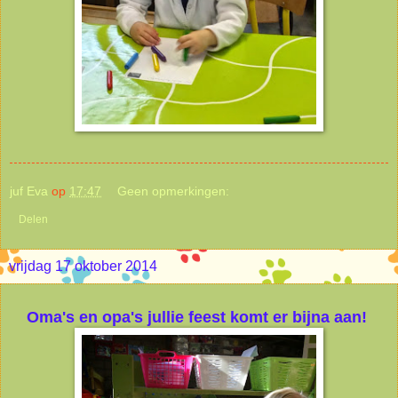
juf Eva
op
17:47
Geen opmerkingen:
Delen
vrijdag 17 oktober 2014
Oma's en opa's jullie feest komt er bijna aan!