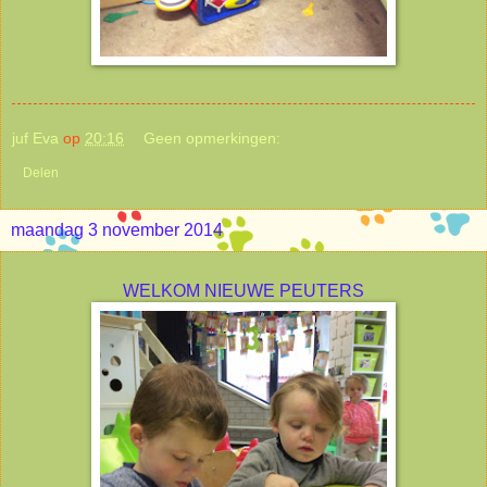
juf Eva
op
20:16
Geen opmerkingen:
Delen
maandag 3 november 2014
WELKOM NIEUWE PEUTERS