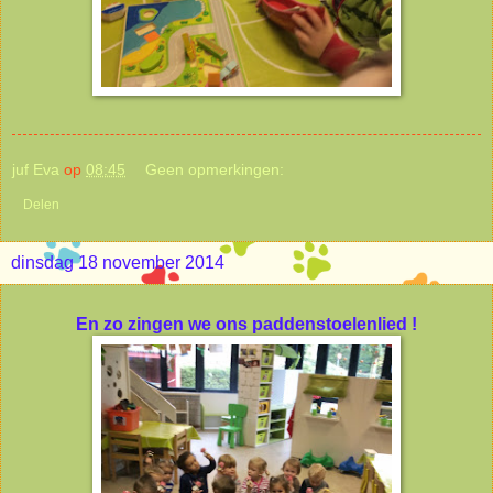
juf Eva
op
08:45
Geen opmerkingen:
Delen
dinsdag 18 november 2014
En zo zingen we ons paddenstoelenlied !