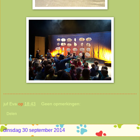
juf Eva
op
18:43
Geen opmerkingen:
Delen
dinsdag 30 september 2014