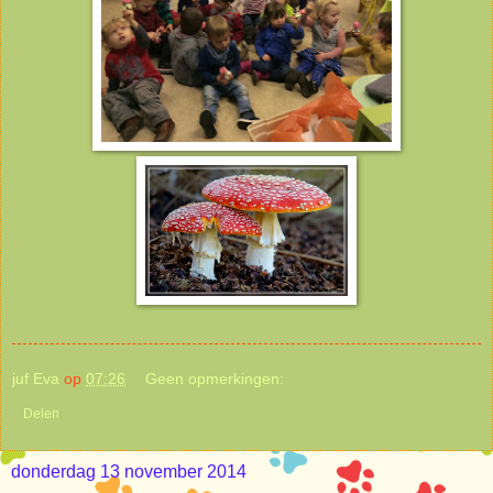
juf Eva
op
07:26
Geen opmerkingen:
Delen
donderdag 13 november 2014