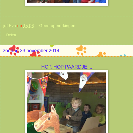
juf Eva
op
15:06
Geen opmerkingen:
Delen
zondag 23 november 2014
HOP, HOP PAARDJE....