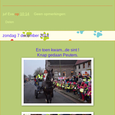
juf Eva
op
10:14
Geen opmerkingen:
Delen
zondag 7 december 2014
En toen kwam...de sint !
Knap gedaan Peuters.