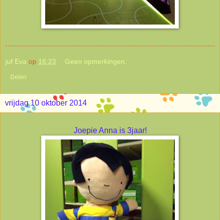
juf Eva
op
16:23
Geen opmerkingen:
Delen
vrijdag 10 oktober 2014
Joepie Anna is 3jaar!