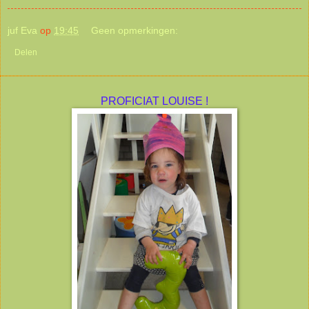
juf Eva
op
19:45
Geen opmerkingen:
Delen
PROFICIAT LOUISE !