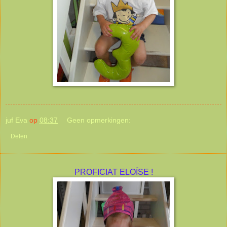
juf Eva
op
08:37
Geen opmerkingen:
Delen
PROFICIAT ELOÏSE !