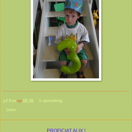
juf Eva
op
08:36
1 opmerking:
Delen
PROFICIAT ALIX !