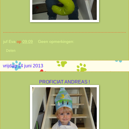
juf Eva
op
09:09
Geen opmerkingen:
Delen
vrijdag 14 juni 2013
PROFICIAT ANDREAS !