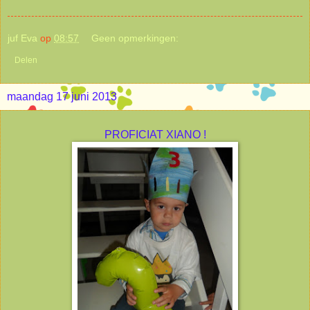
juf Eva
op
08:57
Geen opmerkingen:
Delen
maandag 17 juni 2013
PROFICIAT XIANO !