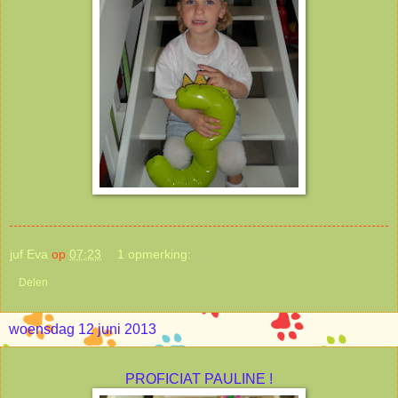
juf Eva
op
07:23
1 opmerking:
Delen
woensdag 12 juni 2013
PROFICIAT PAULINE !