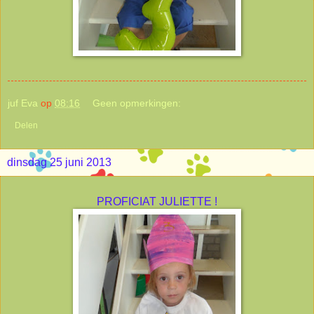
juf Eva
op
08:16
Geen opmerkingen:
Delen
dinsdag 25 juni 2013
PROFICIAT JULIETTE !