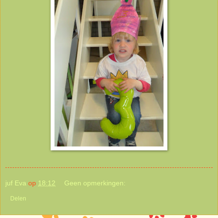
juf Eva
op
18:12
Geen opmerkingen:
Delen