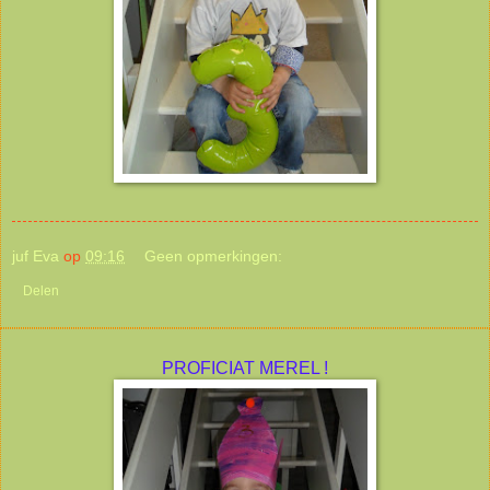
juf Eva
op
09:16
Geen opmerkingen:
Delen
PROFICIAT MEREL !