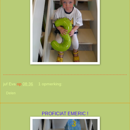
juf Eva
op
08:36
1 opmerking:
Delen
PROFICIAT EMERIC !