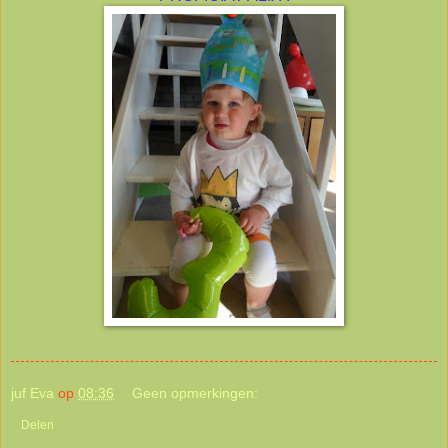
juf Eva
op
08:36
Geen opmerkingen:
Delen