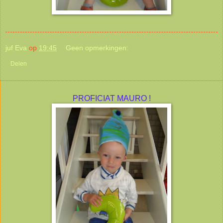
juf Eva
op
19:45
Geen opmerkingen:
Delen
PROFICIAT MAURO !