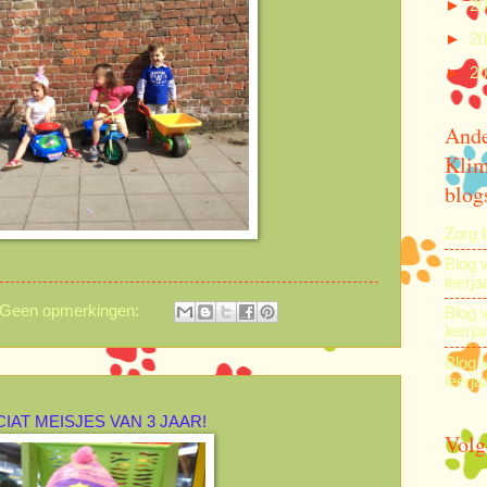
►
2
►
2
►
2
And
Klim
blog
Zorg 
Blog 
leerja
Geen opmerkingen:
Blog 
leerja
Blog 
leerja
IAT MEISJES VAN 3 JAAR!
Volg