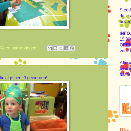
Steed
de les
boven
INFO
19.30
OPE
Geen opmerkingen:
van 1
Alle 
peuter
harte
ficiat je bent 3 geworden!
Blog