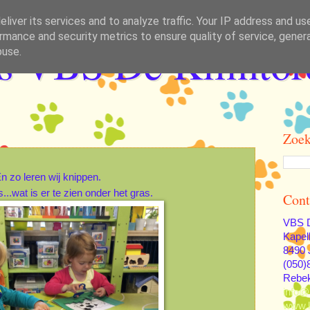
liver its services and to analyze traffic. Your IP address and us
rmance and security metrics to ensure quality of service, gene
as VBS De Klimtor
buse.
Zoek
n zo leren wij knippen.
..wat is er te zien onder het gras.
Cont
VBS D
Kapel
8490 
(050)
Rebe
info@
www.k