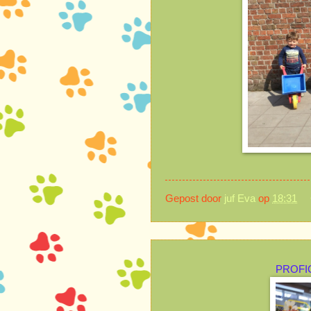
Gepost door
juf Eva
op
18:31
PROFIC