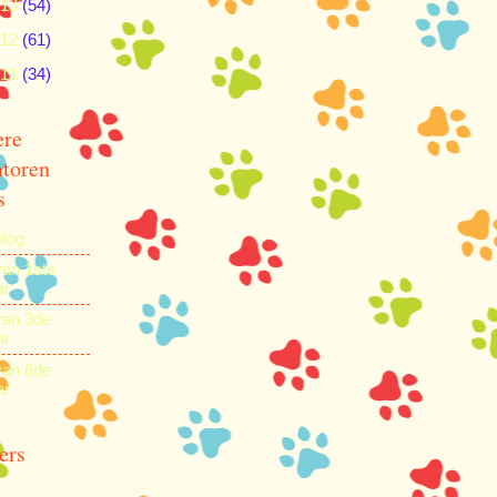
013
(54)
012
(61)
011
(34)
ere
toren
s
blog
van 1ste
ar
van 3de
ar
van 6de
ar
ers