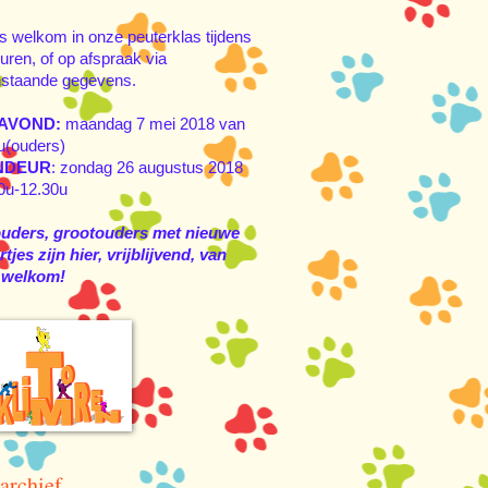
s welkom in onze peuterklas tijdens
uren, of op afspraak via
staande gegevens.
AVOND:
maandag 7 mei 2018 van
u(ouders)
NDEUR
: zondag 26 augustus 2018
0u-12.30u
ouders, grootouders met nieuwe
tjes zijn hier, vrijblijvend, van
 welkom!
archief