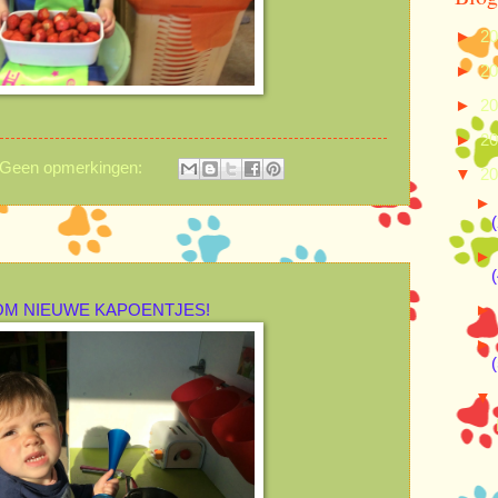
►
2
►
2
►
2
►
2
Geen opmerkingen:
▼
2
(
(
M NIEUWE KAPOENTJES!
(