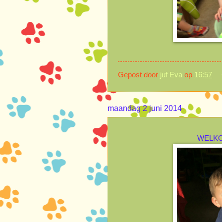
Gepost door
juf Eva
op
16:57
maandag 2 juni 2014
WELKO