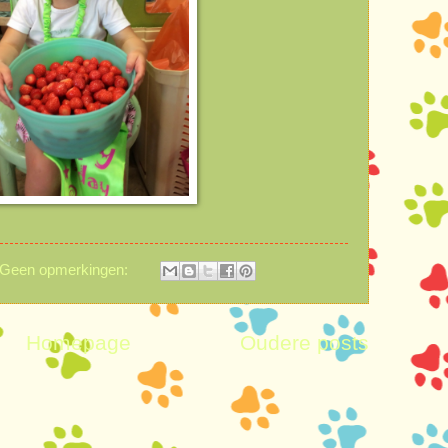
Geen opmerkingen:
Homepage
Oudere posts