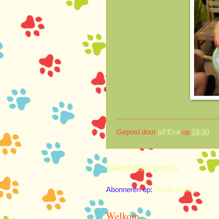
Gepost door
juf Eva
op
18:30
Nieuwere posts
Abonneren op:
Posts (Atom)
Welkom