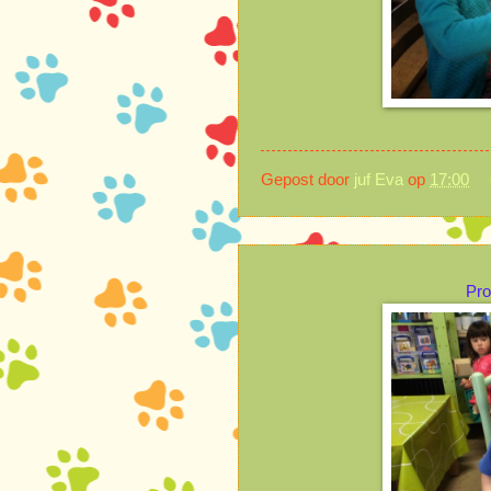
Gepost door
juf Eva
op
17:00
Pro