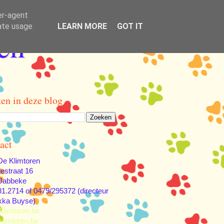
er-agent
rate usage
LEARN MORE
GOT IT
en
en in deze blog
act
e Klimtoren
lestraat 16
Jabbeke
81.2714 of 0479/295372 (directeur
kka Buyse)
klimtoren.be
limtoren.be