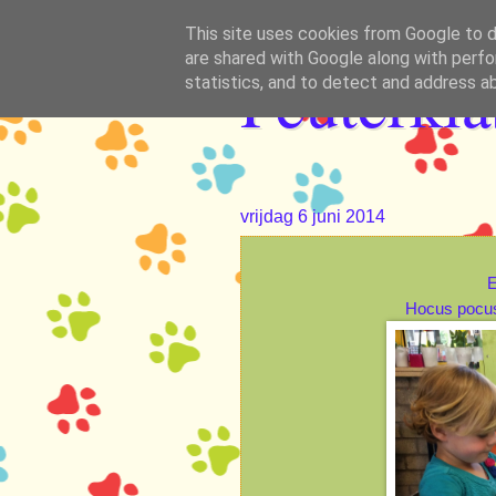
This site uses cookies from Google to de
are shared with Google along with perfo
Peuterkl
statistics, and to detect and address a
vrijdag 6 juni 2014
E
Hocus pocus.