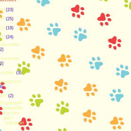
018
(23)
017
(25)
016
(18)
015
(24)
►
december
2)
►
november
2)
►
oktober
(3)
►
september
6)
▼
juni
(2)
Tingelingelin
gelingWie
lust een
ijsje?
Tingelingel
...