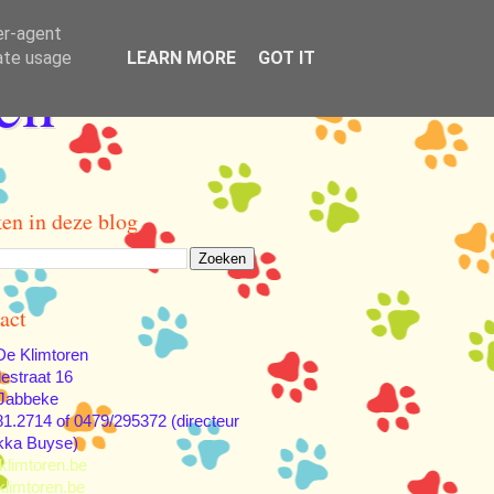
er-agent
rate usage
LEARN MORE
GOT IT
en
en in deze blog
act
e Klimtoren
lestraat 16
Jabbeke
81.2714 of 0479/295372 (directeur
kka Buyse)
klimtoren.be
limtoren.be