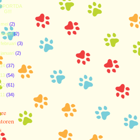
SPORTDA
G!!!
►
mei
(2)
►
maart
(2)
►
februari
(3)
►
januari
(2)
014
(37)
013
(54)
012
(61)
011
(34)
ere
toren
s