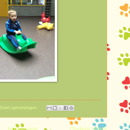
Geen opmerkingen:
Homepage
Oudere posts