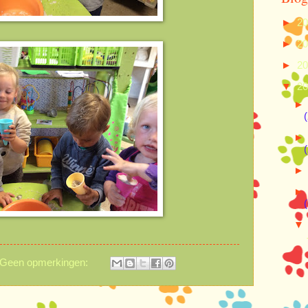
►
2
►
2
►
2
▼
2
(
(
(
Geen opmerkingen: