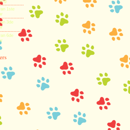
blog
van 1ste
ar
van 3de
ar
van 6de
ar
ers