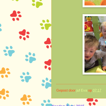
Gepost door
juf Eva
op
07:17