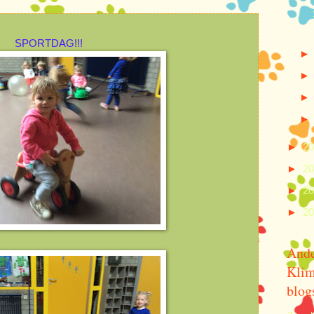
SPORTDAG!!!
►
2
►
2
►
2
►
2
And
Klim
blog