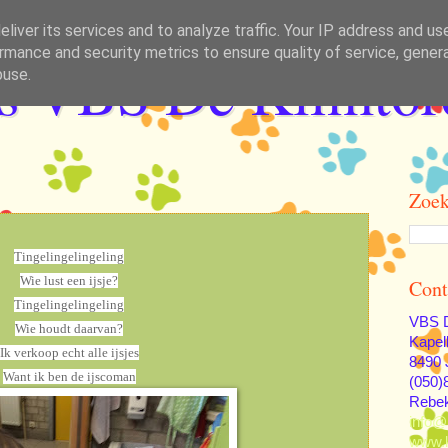
liver its services and to analyze traffic. Your IP address and us
rmance and security metrics to ensure quality of service, gene
as VBS De Klimtor
buse.
Zoek
Tingelingelingeling
Wie lust een ijsje?
Cont
Tingelingelingeling
VBS D
Wie houdt daarvan?
Kapel
Ik verkoop echt alle ijsjes
8490 
Want ik ben de ijscoman
(050)
Rebe
info@
www.k