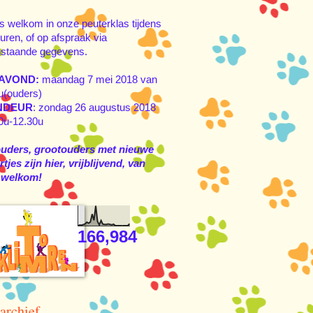
s welkom in onze peuterklas tijdens
uren, of op afspraak via
staande gegevens.
AVOND:
maandag 7 mei 2018 van
u(ouders)
NDEUR
: zondag 26 augustus 2018
0u-12.30u
ouders, grootouders met nieuwe
tjes zijn hier, vrijblijvend, van
 welkom!
166,984
archief