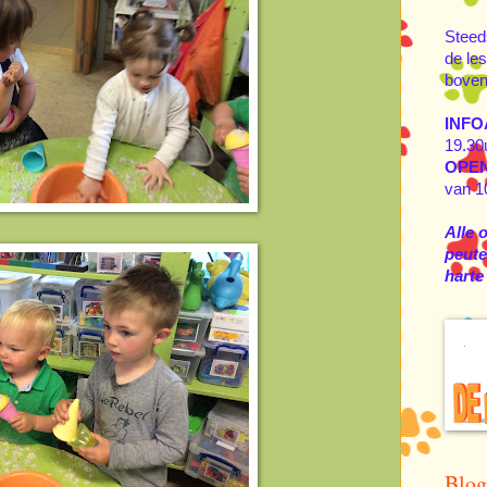
Steed
de les
boven
INFO
19.30
OPE
van 1
Alle 
peuter
harte
Blog