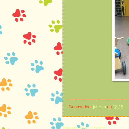
Gepost door
juf Eva
op
18:19
Nieuwere posts