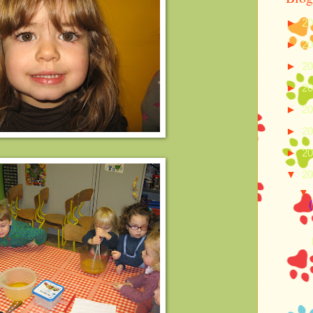
►
2
►
2
►
2
►
2
►
2
►
2
►
2
▼
2
(