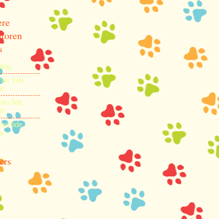
ere
toren
s
blog
van 1ste
ar
van 3de
ar
van 6de
ar
ers