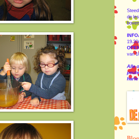
Steed
de les
boven
INFO
19.30
OPE
van 1
Alle 
peuter
harte
Blog