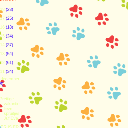
018
(23)
017
(25)
016
(18)
015
(24)
014
(37)
013
(54)
012
(61)
011
(34)
▼
december
8)
Prettige
vakantie
lieve
spruitjes !
Juf Eva
ER IS ER