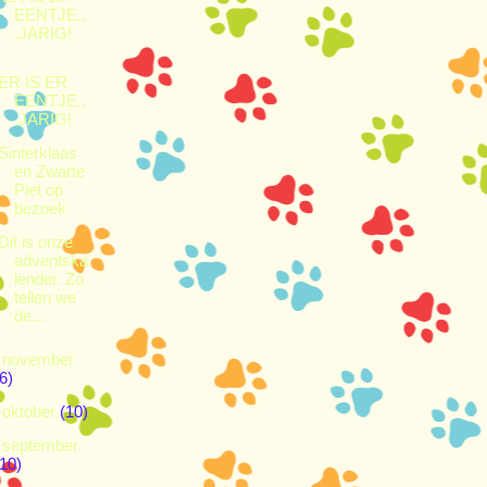
EENTJE..
.JARIG!
ER IS ER
EENTJE..
.JARIG!
Sinterklaas
en Zwarte
Piet op
bezoek
Dit is onze
adventska
lender. Zo
tellen we
de...
►
november
6)
►
oktober
(10)
►
september
(10)