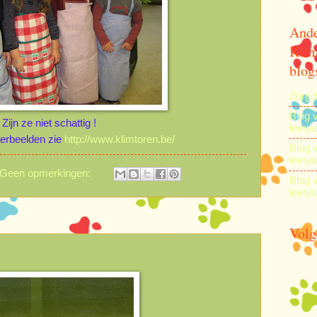
And
Klim
blog
Zorg 
Blog 
Zijn ze niet schattig !
leerja
eerbeelden zie
http://www.klimtoren.be/
Blog 
leerja
Geen opmerkingen:
Blog 
leerja
Volg