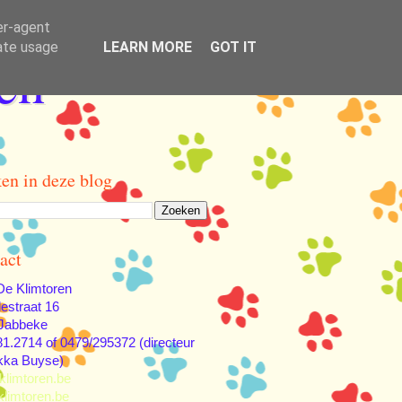
er-agent
rate usage
LEARN MORE
GOT IT
en
en in deze blog
act
e Klimtoren
lestraat 16
Jabbeke
81.2714 of 0479/295372 (directeur
kka Buyse)
klimtoren.be
limtoren.be