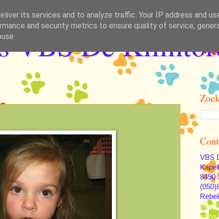
liver its services and to analyze traffic. Your IP address and us
rmance and security metrics to ensure quality of service, gene
as VBS De Klimtor
buse.
Zoek
Cont
VBS D
Kapel
8490 
(050)
Rebe
info@
www.k