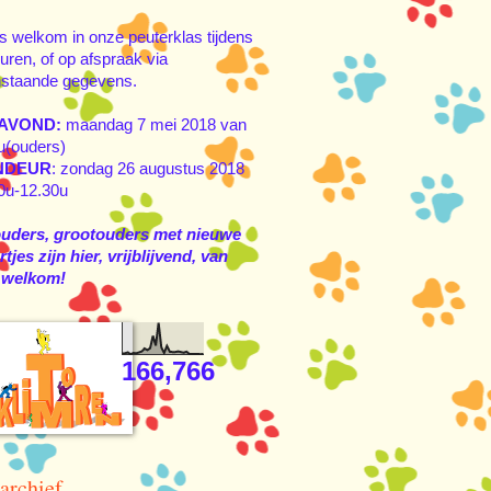
s welkom in onze peuterklas tijdens
uren, of op afspraak via
staande gegevens.
AVOND:
maandag 7 mei 2018 van
u(ouders)
NDEUR
: zondag 26 augustus 2018
0u-12.30u
ouders, grootouders met nieuwe
tjes zijn hier, vrijblijvend, van
 welkom!
166,766
archief