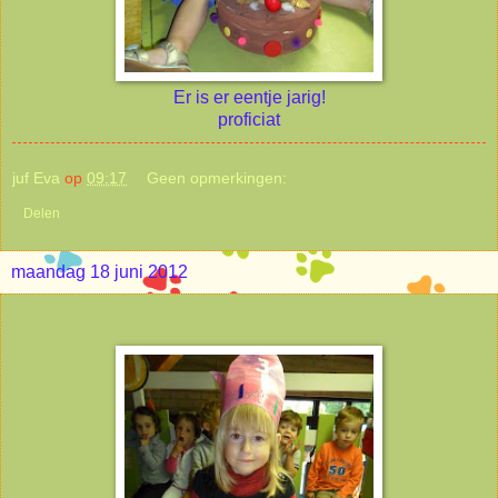
Er is er eentje jarig!
proficiat
juf Eva
op
09:17
Geen opmerkingen:
Delen
maandag 18 juni 2012