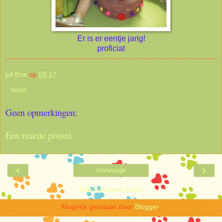
Er is er eentje jarig!
proficiat
juf Eva
op
09:17
Delen
Geen opmerkingen:
Een reactie posten
‹
›
Homepage
Internetversie tonen
Mogelijk gemaakt door
Blogger
.