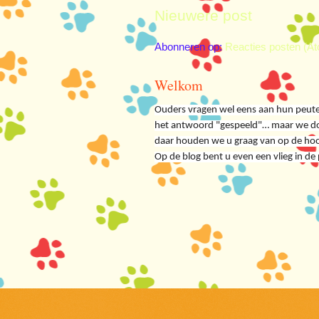
Nieuwere post
Abonneren op:
Reacties posten (A
Welkom
Ouders vragen wel eens aan hun peute
het antwoord "gespeeld"… maar we doe
daar houden we u graag van op de ho
Op de blog bent u even een vlieg in de 