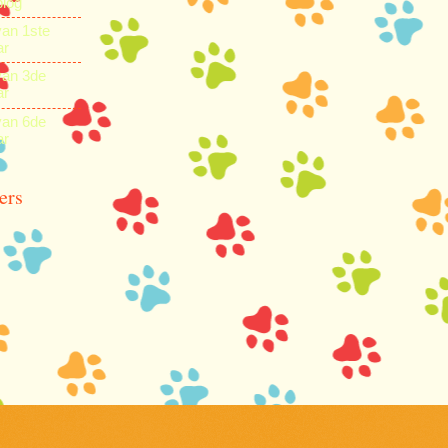
blog
van 1ste
ar
van 3de
ar
van 6de
ar
ers