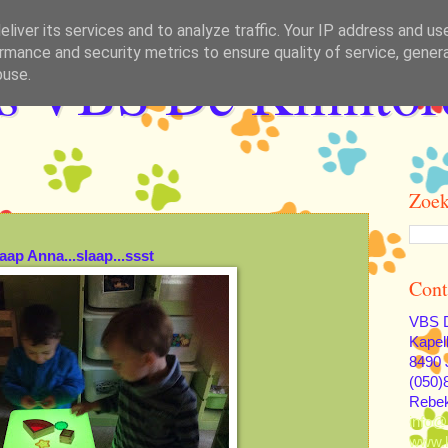
liver its services and to analyze traffic. Your IP address and us
rmance and security metrics to ensure quality of service, gene
as VBS De Klimtor
buse.
Zoek
aap Anna...slaap...ssst
Cont
VBS D
Kapel
8490 
(050)
Rebe
info@
www.k