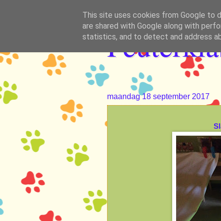
This site uses cookies from Google to de
are shared with Google along with perfo
Peuterkl
statistics, and to detect and address a
maandag 18 september 2017
Sl