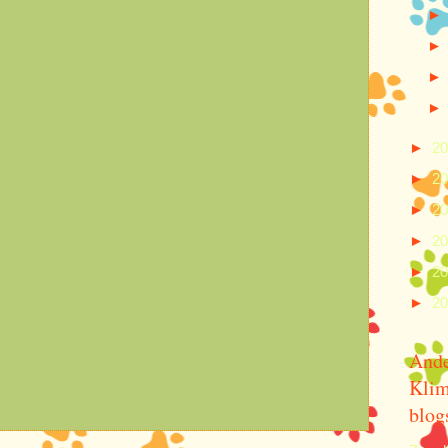
►
2
►
2
►
2
►
2
►
2
►
2
And
Klim
blog