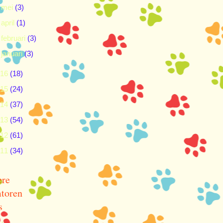
►
mei
(3)
►
april
(1)
►
februari
(3)
►
januari
(3)
016
(18)
015
(24)
014
(37)
013
(54)
012
(61)
011
(34)
ere
toren
s