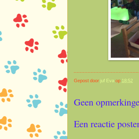
Gepost door
juf Eva
op
18:52
Geen opmerkinge
Een reactie poste