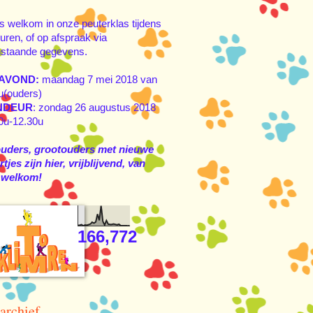
s welkom in onze peuterklas tijdens
uren, of op afspraak via
staande gegevens.
AVOND:
maandag 7 mei 2018 van
u(ouders)
NDEUR
: zondag 26 augustus 2018
0u-12.30u
ouders, grootouders met nieuwe
tjes zijn hier, vrijblijvend, van
 welkom!
166,772
archief