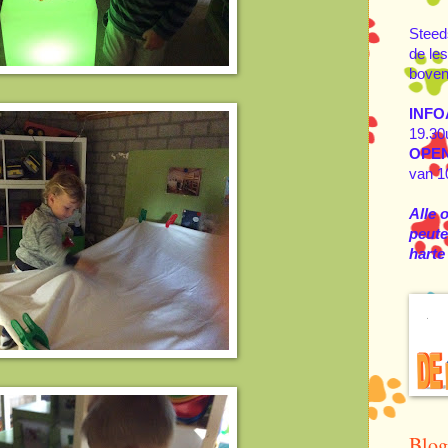
Steed
de les
boven
INFO
19.30
OPE
van 1
Alle 
peuter
harte
Blog