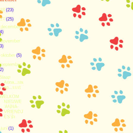
018
(23)
017
(25)
►
december
4)
►
november
3)
►
oktober
(5)
▼
september
2)
Slaap
Anna...sla
ap...ssst
WELKOM
NIEUWE
'ANNA-
VRIENDJ
ES'👍
►
juni
(1)