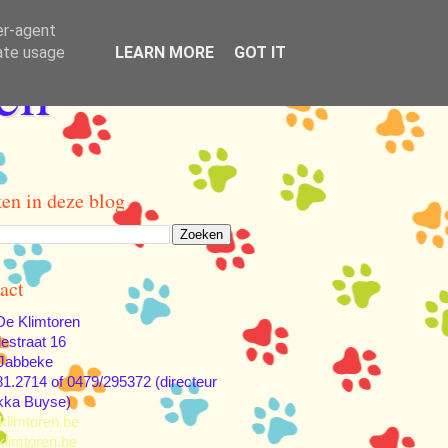
er-agent
rate usage
LEARN MORE
GOT IT
en
en in deze blog
act
e Klimtoren
lestraat 16
Jabbeke
81.2714 of 0479/295372 (directeur
kka Buyse)
klimtoren.be
limtoren.be