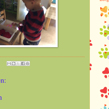
►
2
▼
2
(
(
(
n:
n