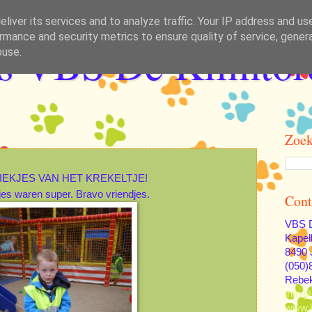
liver its services and to analyze traffic. Your IP address and us
rmance and security metrics to ensure quality of service, gene
as VBS De Klimtor
buse.
Zoek
IEKJES VAN HET KREKELTJE!
es waren super. Bravo vriendjes.
Cont
VBS D
Kapel
8490 
(050)
Rebe
info@
www.k