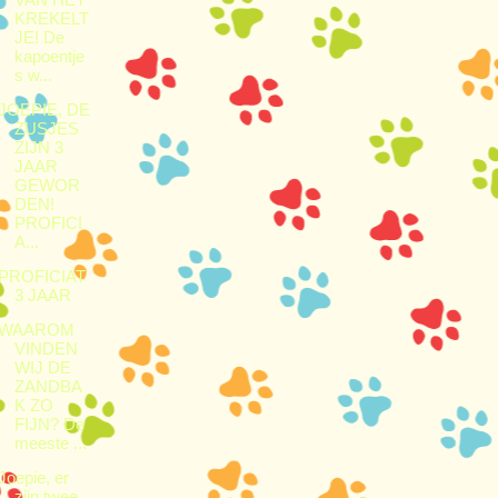
VAN HET
KREKELT
JE! De
kapoentje
s w...
JOEPIE, DE
ZUSJES
ZIJN 3
JAAR
GEWOR
DEN!
PROFICI
A...
PROFICIAT
3 JAAR
WAAROM
VINDEN
WIJ DE
ZANDBA
K ZO
FIJN? De
meeste ...
Joepie, er
zijn twee