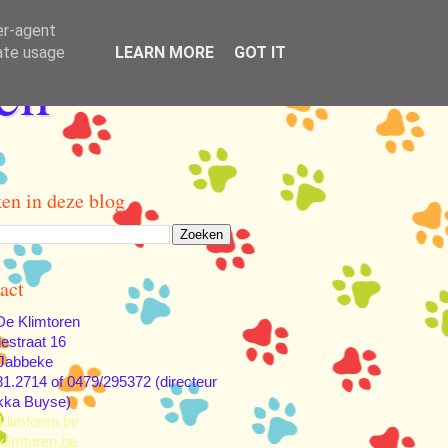
er-agent
rate usage
LEARN MORE
GOT IT
en
en in deze blog
act
e Klimtoren
lestraat 16
Jabbeke
81.2714 of 0479/295372 (directeur
kka Buyse)
klimtoren.be
limtoren.be