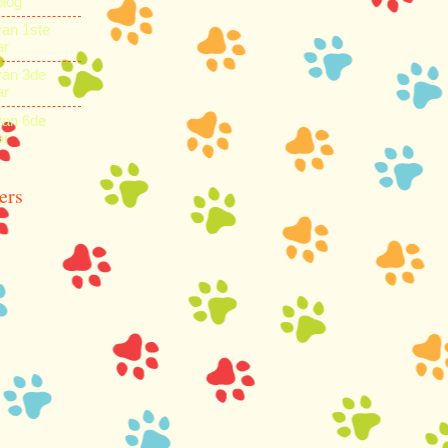
blog
van 1ste
ar
van 3de
ar
van 6de
ar
ers