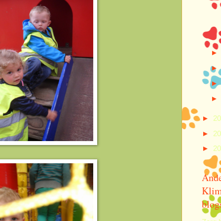
►
2
►
2
►
2
And
Klim
blog