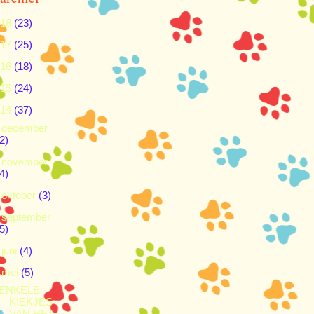
018
(23)
017
(25)
016
(18)
015
(24)
014
(37)
►
december
2)
►
november
4)
►
oktober
(3)
►
september
5)
►
juni
(4)
▼
mei
(5)
ENKELE
KIEKJES