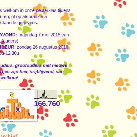
s welkom in onze peuterklas tijdens
uren, of op afspraak via
staande gegevens.
AVOND:
maandag 7 mei 2018 van
u(ouders)
NDEUR
: zondag 26 augustus 2018
0u-12.30u
ouders, grootouders met nieuwe
tjes zijn hier, vrijblijvend, van
 welkom!
166,760
archief