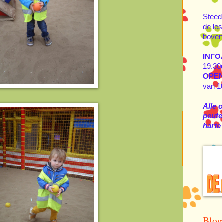
Steed
de les
boven
INFO
19.30
OPE
van 1
Alle 
peuter
harte
Blog