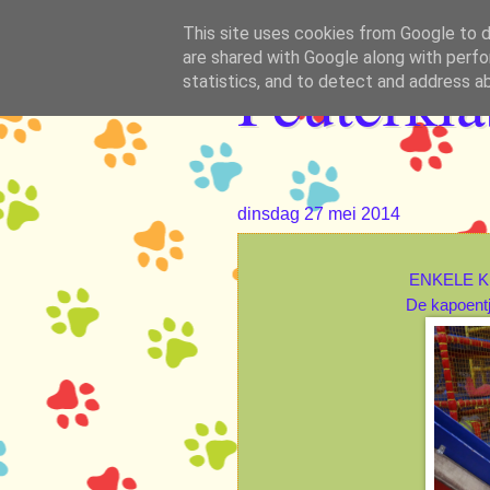
This site uses cookies from Google to de
are shared with Google along with perfo
Peuterkl
statistics, and to detect and address a
dinsdag 27 mei 2014
ENKELE K
De kapoentj