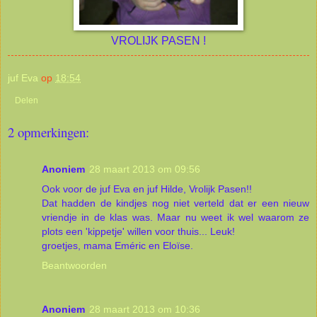
VROLIJK PASEN !
juf Eva
op
18:54
Delen
2 opmerkingen:
Anoniem
28 maart 2013 om 09:56
Ook voor de juf Eva en juf Hilde, Vrolijk Pasen!!
Dat hadden de kindjes nog niet verteld dat er een nieuw
vriendje in de klas was. Maar nu weet ik wel waarom ze
plots een 'kippetje' willen voor thuis... Leuk!
groetjes, mama Eméric en Eloïse.
Beantwoorden
Anoniem
28 maart 2013 om 10:36